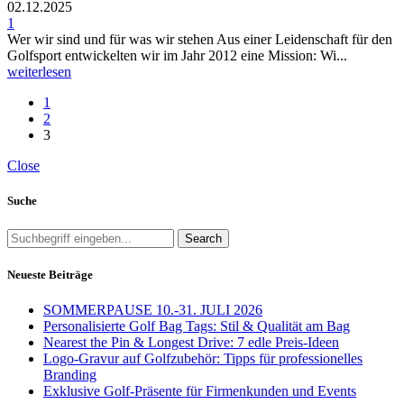
02.12.2025
1
Wer wir sind und für was wir stehen Aus einer Leidenschaft für den
Golfsport entwickelten wir im Jahr 2012 eine Mission: Wi...
weiterlesen
1
2
3
Close
Suche
Search
Neueste Beiträge
SOMMERPAUSE 10.-31. JULI 2026
Personalisierte Golf Bag Tags: Stil & Qualität am Bag
Nearest the Pin & Longest Drive: 7 edle Preis-Ideen
Logo-Gravur auf Golfzubehör: Tipps für professionelles
Branding
Exklusive Golf-Präsente für Firmenkunden und Events