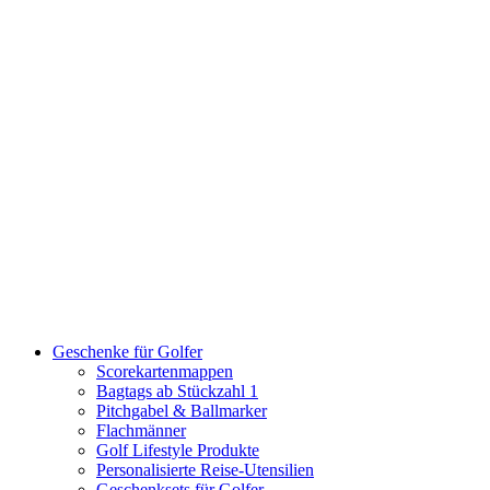
Geschenke für Golfer
Scorekartenmappen
Bagtags ab Stückzahl 1
Pitchgabel & Ballmarker
Flachmänner
Golf Lifestyle Produkte
Personalisierte Reise-Utensilien
Geschenksets für Golfer