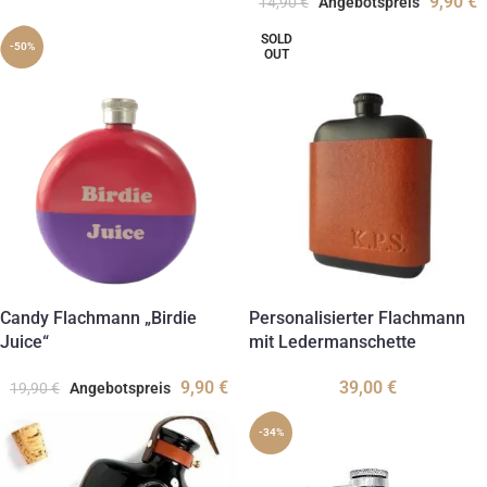
9,90
€
14,90
€
Angebotspreis
SOLD
-50%
OUT
Candy Flachmann „Birdie
Personalisierter Flachmann
Juice“
mit Ledermanschette
9,90
€
39,00
€
19,90
€
Angebotspreis
-34%