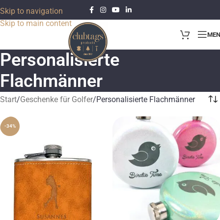
Skip to navigation
Skip to main content
ME
Personalisierte
Flachmänner
Start
Geschenke für Golfer
Personalisierte Flachmänner
-34%