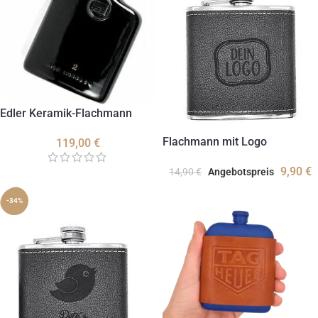
Edler Keramik-Flachmann
Flachmann mit Logo
119,00
€
9,90
€
14,90
€
Angebotspreis
-34%