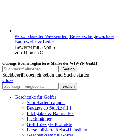
Personalisierter Weekender | Reisetasche gewachste
Baumwolle & Leder
Bewertet mit
5
von 5
von Thomas C.
clubtags ist eine registrierte Marke der WIWYN GmbH
Search
Suchbegriff oben eingeben und Suche starten.
Close
Search
Geschenke für Golfer
Scorekartenmappen
Bagtags ab Stückzahl 1
Pitchgabel & Ballmarker
Flachmänner
Golf Lifestyle Produkte
Personalisierte Reise-Utensilien
Geschenksets für Golfer