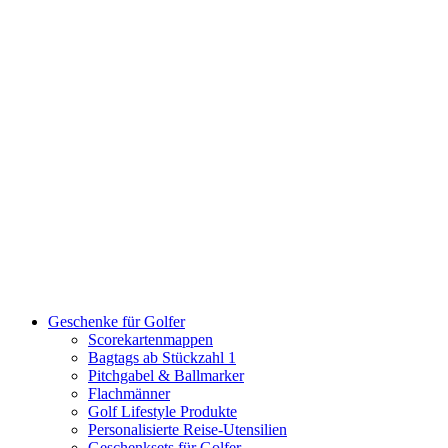
Geschenke für Golfer
Scorekartenmappen
Bagtags ab Stückzahl 1
Pitchgabel & Ballmarker
Flachmänner
Golf Lifestyle Produkte
Personalisierte Reise-Utensilien
Geschenksets für Golfer