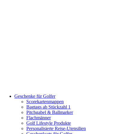
Geschenke für Golfer
Scorekartenmappen
Bagtags ab Stückzahl 1
Pitchgabel & Ballmarker
Flachmänner
Golf Lifestyle Produkte
Personalisierte Reise-Utensilien
Geschenksets für Golfer