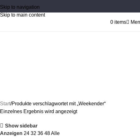
Skip to navigation
Skip to main content
0
items
Men
Weekender
Categories
UNKATEGORISIERT
B2B GOLF MERCHANDISE
GESCHENKE FÜR GOLFER
Start
Produkte verschlagwortet mit „Weekender“
Einzelnes Ergebnis wird angezeigt
Show sidebar
Anzeigen
24
32
36
48
Alle