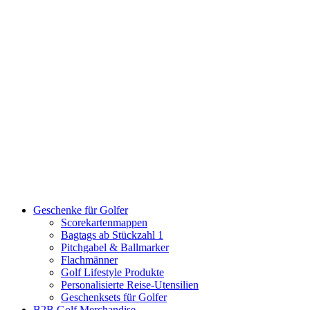
Geschenke für Golfer
Scorekartenmappen
Bagtags ab Stückzahl 1
Pitchgabel & Ballmarker
Flachmänner
Golf Lifestyle Produkte
Personalisierte Reise-Utensilien
Geschenksets für Golfer
B2B Golf Merchandise