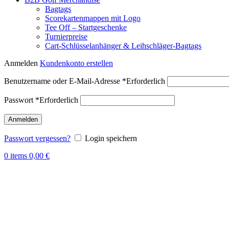
Bagtags
Scorekartenmappen mit Logo
Tee Off – Startgeschenke
Turnierpreise
Cart-Schlüsselanhänger & Leihschläger-Bagtags
Anmelden
Kundenkonto erstellen
Benutzername oder E-Mail-Adresse
*
Erforderlich
Passwort
*
Erforderlich
Anmelden
Passwort vergessen?
Login speichern
0
items
0,00
€