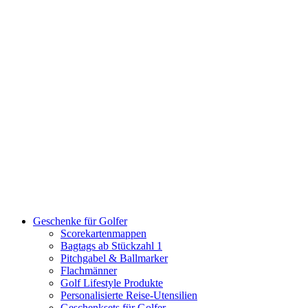
Geschenke für Golfer
Scorekartenmappen
Bagtags ab Stückzahl 1
Pitchgabel & Ballmarker
Flachmänner
Golf Lifestyle Produkte
Personalisierte Reise-Utensilien
Geschenksets für Golfer