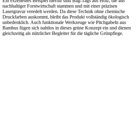
Ein exzellentes Beispiel hierfür sind Bag-Tags aus Holz, die aus
nachhaltiger Forstwirtschaft stammen und mit einer präzisen
Lasergravur veredelt werden. Da diese Technik ohne chemische
Druckfarben auskommt, bleibt das Produkt vollständig ökologisch
unbedenklich. Auch funktionale Werkzeuge wie Pitchgabeln aus
Bambus fügen sich nahtlos in dieses grüne Konzept ein und dienen
gleichzeitig als nützlicher Begleiter für die tägliche Grünpflege.