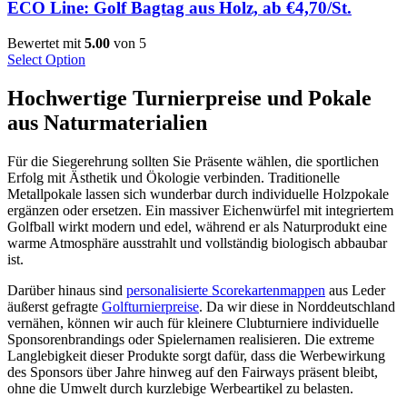
ECO Line: Golf Bagtag aus Holz, ab €4,70/St.
Bewertet mit
5.00
von 5
Select Option
Hochwertige Turnierpreise und Pokale
aus Naturmaterialien
Für die Siegerehrung sollten Sie Präsente wählen, die sportlichen
Erfolg mit Ästhetik und Ökologie verbinden. Traditionelle
Metallpokale lassen sich wunderbar durch individuelle Holzpokale
ergänzen oder ersetzen. Ein massiver Eichenwürfel mit integriertem
Golfball wirkt modern und edel, während er als Naturprodukt eine
warme Atmosphäre ausstrahlt und vollständig biologisch abbaubar
ist.
Darüber hinaus sind
personalisierte Scorekartenmappen
aus Leder
äußerst gefragte
Golfturnierpreise
. Da wir diese in Norddeutschland
vernähen, können wir auch für kleinere Clubturniere individuelle
Sponsorenbrandings oder Spielernamen realisieren. Die extreme
Langlebigkeit dieser Produkte sorgt dafür, dass die Werbewirkung
des Sponsors über Jahre hinweg auf den Fairways präsent bleibt,
ohne die Umwelt durch kurzlebige Werbeartikel zu belasten.