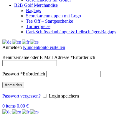
B2B Golf Merchandise
Bagtags
Scorekartenmappen mit Logo
Tee Off – Startgeschenke
Turnierpreise
Cart-Schlüsselanhänger & Leihschläger-Bagtags
Anmelden
Kundenkonto erstellen
Benutzername oder E-Mail-Adresse
*
Erforderlich
Passwort
*
Erforderlich
Anmelden
Passwort vergessen?
Login speichern
0
items
0,00
€