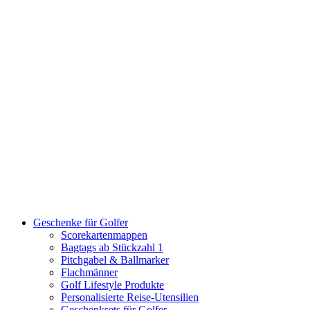
Geschenke für Golfer
Scorekartenmappen
Bagtags ab Stückzahl 1
Pitchgabel & Ballmarker
Flachmänner
Golf Lifestyle Produkte
Personalisierte Reise-Utensilien
Geschenksets für Golfer