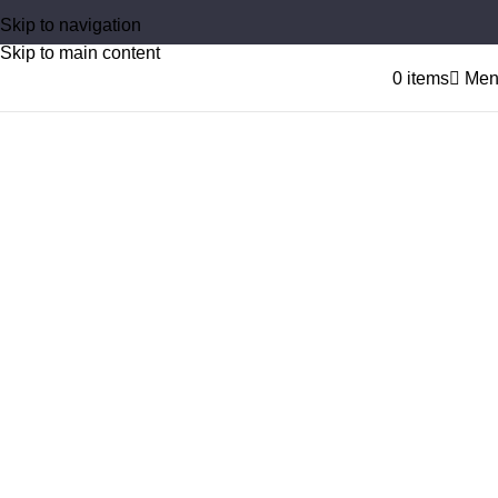
Skip to navigation
Skip to main content
0
items
Men
Tag Archives: Personalisierung
Home
Posts Tagged "Personalisierung"