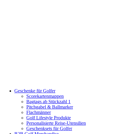
Geschenke für Golfer
Scorekartenmappen
Bagtags ab Stückzahl 1
Pitchgabel & Ballmarker
Flachmänner
Golf Lifestyle Produkte
Personalisierte Reise-Utensilien
Geschenksets für Golfer
B2B Golf Merchandise