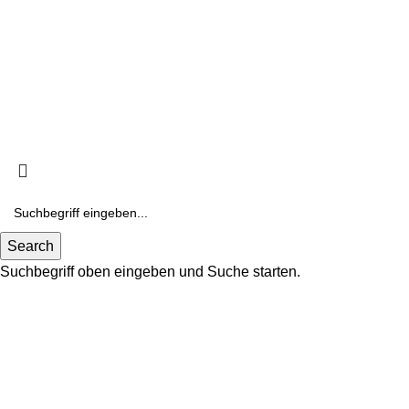
Personalisierter Weekender | Reisetasche gewachste
Baumwolle & Leder
Bewertet mit
5
von 5
von Thomas C.
clubtags ist eine registrierte Marke der WIWYN GmbH
Search
Suchbegriff oben eingeben und Suche starten.